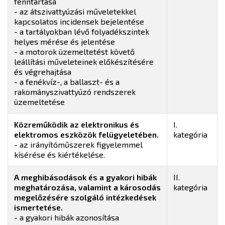
fenntartása
- az átszivattyúzási műveletekkel
kapcsolatos incidensek bejelentése
- a tartályokban lévő folyadékszintek
helyes mérése és jelentése
- a motorok üzemeltetést követő
leállítási műveleteinek előkészítésére
és végrehajtása
- a fenékvíz-, a ballaszt- és a
rakományszivattyúzó rendszerek
üzemeltetése
Közreműködik az elektronikus és
I.
elektromos eszközök felügyeletében.
kategória
- az irányítóműszerek figyelemmel
kísérése és kiértékelése.
A meghibásodások és a gyakori hibák
II.
meghatározása, valamint a károsodás
kategória
megelőzésére szolgáló intézkedések
ismertetése.
- a gyakori hibák azonosítása