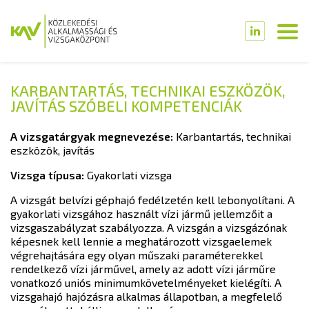
KARBANTARTÁS, TECHNIKAI ESZKÖZÖK,
JAVÍTÁS SZÓBELI KOMPETENCIÁK
A vizsgatárgyak megnevezése:
Karbantartás, technikai
eszközök, javítás
Vizsga típusa:
Gyakorlati vizsga
A vizsgát belvízi géphajó fedélzetén kell lebonyolítani. A
gyakorlati vizsgához használt vízi jármű jellemzőit a
vizsgaszabályzat szabályozza. A vizsgán a vizsgázónak
képesnek kell lennie a meghatározott vizsgaelemek
végrehajtására egy olyan műszaki paraméterekkel
rendelkező vízi járművel, amely az adott vízi járműre
vonatkozó uniós minimumkövetelményeket kielégíti. A
vizsgahajó hajózásra alkalmas állapotban, a megfelelő