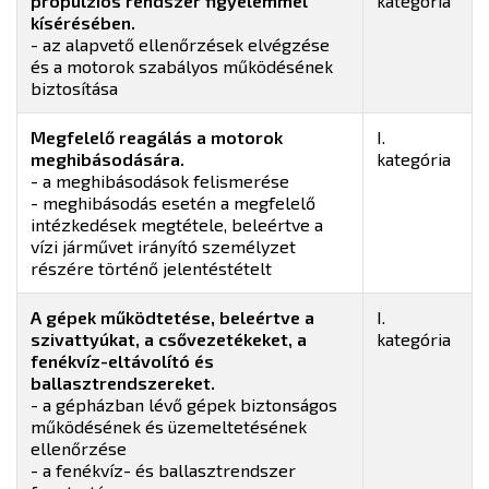
propulziós rendszer figyelemmel
kategória
kísérésében.
- az alapvető ellenőrzések elvégzése
és a motorok szabályos működésének
biztosítása
Megfelelő reagálás a motorok
I.
meghibásodására.
kategória
- a meghibásodások felismerése
- meghibásodás esetén a megfelelő
intézkedések megtétele, beleértve a
vízi járművet irányító személyzet
részére történő jelentéstételt
A gépek működtetése, beleértve a
I.
szivattyúkat, a csővezetékeket, a
kategória
fenékvíz-eltávolító és
ballasztrendszereket.
- a gépházban lévő gépek biztonságos
működésének és üzemeltetésének
ellenőrzése
- a fenékvíz- és ballasztrendszer