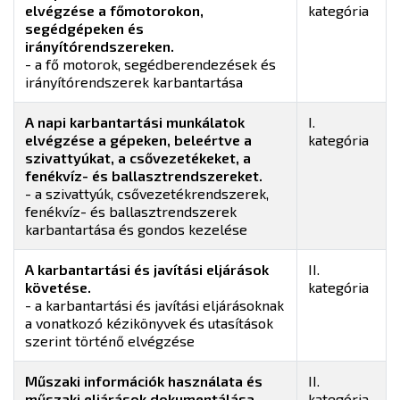
elvégzése a főmotorokon,
kategória
segédgépeken és
irányítórendszereken.
- a fő motorok, segédberendezések és
irányítórendszerek karbantartása
A napi karbantartási munkálatok
I.
elvégzése a gépeken, beleértve a
kategória
szivattyúkat, a csővezetékeket, a
fenékvíz- és ballasztrendszereket.
- a szivattyúk, csővezetékrendszerek,
fenékvíz- és ballasztrendszerek
karbantartása és gondos kezelése
A karbantartási és javítási eljárások
II.
követése.
kategória
- a karbantartási és javítási eljárásoknak
a vonatkozó kézikönyvek és utasítások
szerint történő elvégzése
Műszaki információk használata és
II.
műszaki eljárások dokumentálása.
kategória