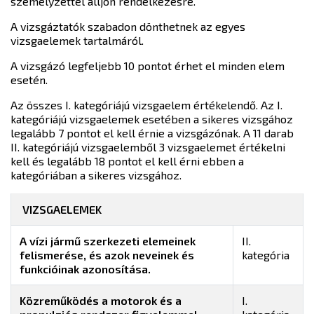
személyzettel álljon rendelkezésre.
A vizsgáztatók szabadon dönthetnek az egyes
vizsgaelemek tartalmáról.
A vizsgázó legfeljebb 10 pontot érhet el minden elem
esetén.
Az összes I. kategóriájú vizsgaelem értékelendő. Az I.
kategóriájú vizsgaelemek esetében a sikeres vizsgához
legalább 7 pontot el kell érnie a vizsgázónak. A 11 darab
II. kategóriájú vizsgaelemből 3 vizsgaelemet értékelni
kell és legalább 18 pontot el kell érni ebben a
kategóriában a sikeres vizsgához.
VIZSGAELEMEK
A vízi jármű szerkezeti elemeinek
II.
felismerése, és azok neveinek és
kategória
funkcióinak azonosítása.
Közreműködés a motorok és a
I.