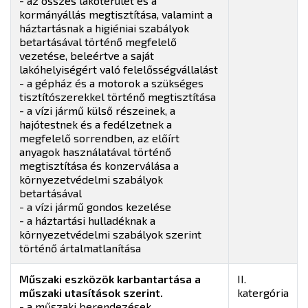
- az összes lakóterület és a
kormányállás megtisztítása, valamint a
háztartásnak a higiéniai szabályok
betartásával történő megfelelő
vezetése, beleértve a saját
lakóhelyiségért való felelősségvállalást
- a gépház és a motorok a szükséges
tisztítószerekkel történő megtisztítása
- a vízi jármű külső részeinek, a
hajótestnek és a fedélzetnek a
megfelelő sorrendben, az előírt
anyagok használatával történő
megtisztítása és konzerválása a
környezetvédelmi szabályok
betartásával
- a vízi jármű gondos kezelése
- a háztartási hulladéknak a
környezetvédelmi szabályok szerint
történő ártalmatlanítása
Műszaki eszközök karbantartása a
II.
műszaki utasítások szerint.
katergória
- a műszaki berendezések