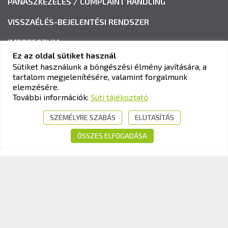
PANASZKEZELÉS / COMPLAINT HANDLING
VISSZAÉLÉS-BEJELENTÉSI RENDSZER
IMPRESSZUM
Ez az oldal sütiket használ
Sütiket használunk a böngészési élmény javítására, a
tartalom megjelenítésére, valamint forgalmunk
KAV KÖZLEKEDÉSI ALKALMASSÁGI ÉS VIZSGAKÖZPONT
elemzésére.
Cím:
1033 Budapest, Polgár utca 8-10.
További információk:
Süti tájékoztató
Tel.:
+36-1-510-0101
SZEMÉLYRE SZABÁS
ELUTASÍTÁS
E-mail:
info@kavk.hu
ÖSSZES ELFOGADÁSA
© 2026 KAV Közlekedési Alkalmassági és Vizsgaközpont Nonprofit Kft. –
Minden jog fenntartva!