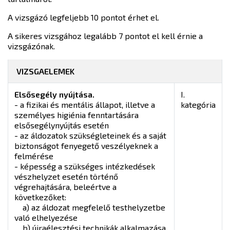
A vizsgázó legfeljebb 10 pontot érhet el.
A sikeres vizsgához legalább 7 pontot el kell érnie a
vizsgázónak.
VIZSGAELEMEK
Elsősegély nyújtása.
I.
- a fizikai és mentális állapot, illetve a
kategória
személyes higiénia fenntartására
elsősegélynyújtás esetén
- az áldozatok szükségleteinek és a saját
biztonságot fenyegető veszélyeknek a
felmérése
- képesség a szükséges intézkedések
vészhelyzet esetén történő
végrehajtására, beleértve a
következőket:
a) az áldozat megfelelő testhelyzetbe
való elhelyezése
b) újraélesztési technikák alkalmazása