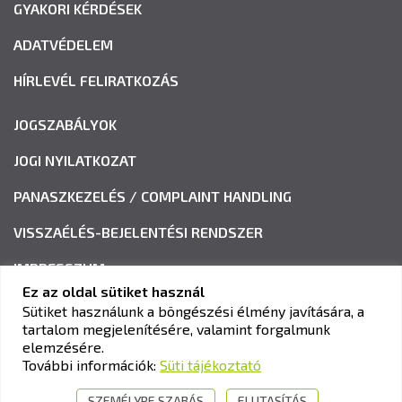
GYAKORI KÉRDÉSEK
ADATVÉDELEM
HÍRLEVÉL FELIRATKOZÁS
JOGSZABÁLYOK
JOGI NYILATKOZAT
PANASZKEZELÉS / COMPLAINT HANDLING
VISSZAÉLÉS-BEJELENTÉSI RENDSZER
IMPRESSZUM
Ez az oldal sütiket használ
Sütiket használunk a böngészési élmény javítására, a
tartalom megjelenítésére, valamint forgalmunk
KAV KÖZLEKEDÉSI ALKALMASSÁGI ÉS VIZSGAKÖZPONT
elemzésére.
Cím:
1033 Budapest, Polgár utca 8-10.
További információk:
Süti tájékoztató
Tel.:
+36-1-510-0101
SZEMÉLYRE SZABÁS
ELUTASÍTÁS