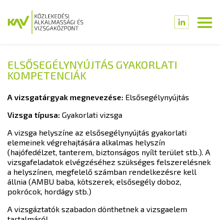
ELSŐSEGÉLYNYÚJTÁS GYAKORLATI
KOMPETENCIÁK
A vizsgatárgyak megnevezése:
Elsősegélynyújtás
Vizsga típusa:
Gyakorlati vizsga
A vizsga helyszíne az elsősegélynyújtás gyakorlati
elemeinek végrehajtására alkalmas helyszín
(hajófedélzet, tanterem, biztonságos nyílt terület stb.). A
vizsgafeladatok elvégzéséhez szükséges felszerelésnek
a helyszínen, megfelelő számban rendelkezésre kell
állnia (AMBU baba, kötszerek, elsősegély doboz,
pokrócok, hordágy stb.)
A vizsgáztatók szabadon dönthetnek a vizsgaelem
tartalmáról.