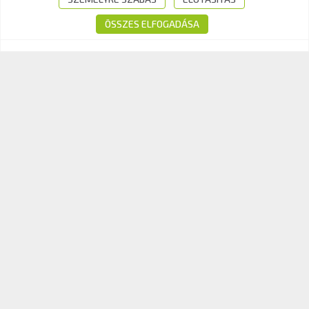
E-mail:
info@kavk.hu
ÖSSZES ELFOGADÁSA
© 2026 KAV Közlekedési Alkalmassági és Vizsgaközpont Nonprofit Kft. –
Minden jog fenntartva!
Süti tájékoztató