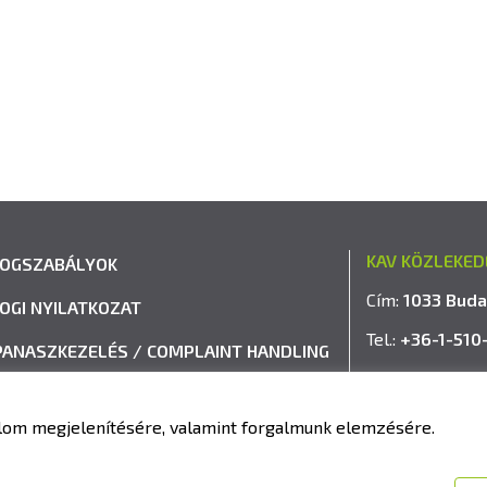
KAV KÖZLEKED
JOGSZABÁLYOK
Cím:
1033 Buda
JOGI NYILATKOZAT
Tel.:
+36-1-510
PANASZKEZELÉS / COMPLAINT HANDLING
E-mail:
info@k
VISSZAÉLÉS-BEJELENTÉSI RENDSZER
talom megjelenítésére, valamint forgalmunk elemzésére.
IMPRESSZUM