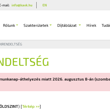
E-mail:
info@kavk.hu
EN
Rólunk
Szakterületek
Díjtáblázat
Hírek
Tudá
KIRENDELTSÉG
NDELTSÉG
 a munkanap-áthelyezés miatt 2026. augusztus 8-án (szomba
ÖLDSZINT
) [
Térkép >>
]