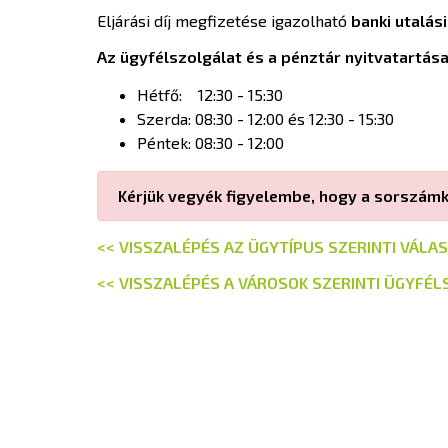
Eljárási díj megfizetése igazolható
banki utalási
Az ügyfélszolgálat és a pénztár nyitvatartás
Hétfő: 12:30 - 15:30
Szerda: 08:30 - 12:00 és 12:30 - 15:30
Péntek: 08:30 - 12:00
Kérjük vegyék figyelembe, hogy a sorszámki
<< VISSZALÉPÉS AZ ÜGYTÍPUS SZERINTI VÁL
<< VISSZALÉPÉS A VÁROSOK SZERINTI ÜGYFÉ