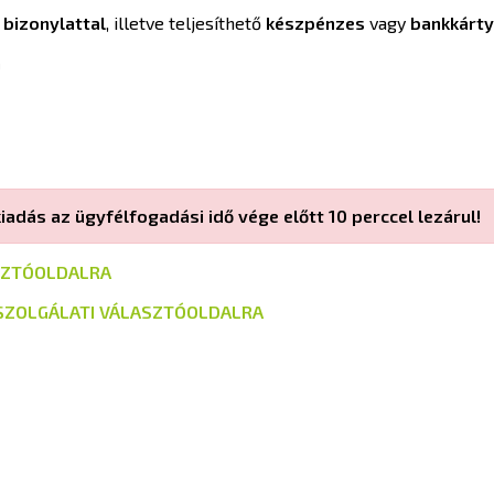
 bizonylattal
, illetve teljesíthető
készpénzes
vagy
bankkárt
a
adás az ügyfélfogadási idő vége előtt 10 perccel lezárul!
ASZTÓOLDALRA
LSZOLGÁLATI VÁLASZTÓOLDALRA